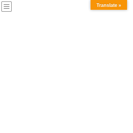
コ
ナ
Translate »
ン
ビ
テ
ゲ
ン
ー
ツ
シ
へ
ョ
ス
ン
キ
に
ッ
移
プ
動
HOME
MEMBER PROFILE
四島 早紀
-Saki Shishima-