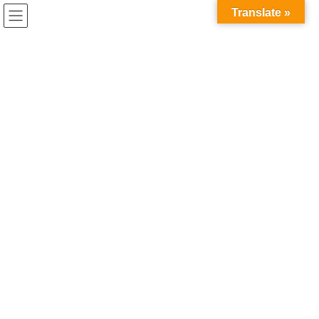
コ
ナ
Translate »
ン
ビ
テ
ゲ
ン
ー
ツ
シ
へ
ョ
ス
ン
キ
に
ッ
移
プ
動
HOME
DISCOGRAPHY
DISCOGRAPHY