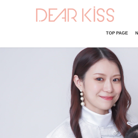
コ
ナ
ン
ビ
テ
ゲ
ン
ー
ツ
シ
TOP PAGE
へ
ョ
ス
ン
キ
に
ッ
移
プ
動