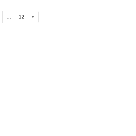
固
固
…
12
»
定
定
ペ
ペ
ー
ー
ジ
ジ