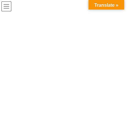
コ
ナ
Translate »
ン
ビ
テ
ゲ
ン
ー
ツ
シ
へ
ョ
ス
ン
キ
に
ッ
移
プ
動
HOME
ライブ
8/13(火)「マスカレイド・アイドル Circuit」@渋谷 出演決定！
2024年8月1日
ライブ
8/13(火)「マスカレイド・アイドル
Circuit」@渋谷 出演決定！