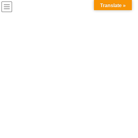
コ
ナ
Translate »
ン
ビ
テ
ゲ
ン
ー
ツ
シ
へ
ョ
ス
ン
キ
に
ッ
移
プ
動
HOME
ライブ
8/12(月) 「FIFTY-FIFTY GAME」vol.7@渋谷eggman開催決定！
2024年7月27日
ライブ
8/12(月) 「FIFTY-FIFTY GAME」
vol.7@渋谷eggman開催決定！