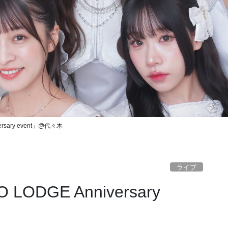
versary event」@代々木
ライブ
O LODGE Anniversary