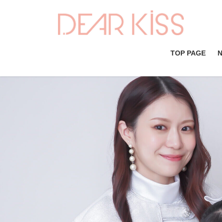
コ
ナ
ン
ビ
テ
ゲ
ン
ー
ツ
シ
TOP PAGE
へ
ョ
ス
ン
キ
に
ッ
移
プ
動