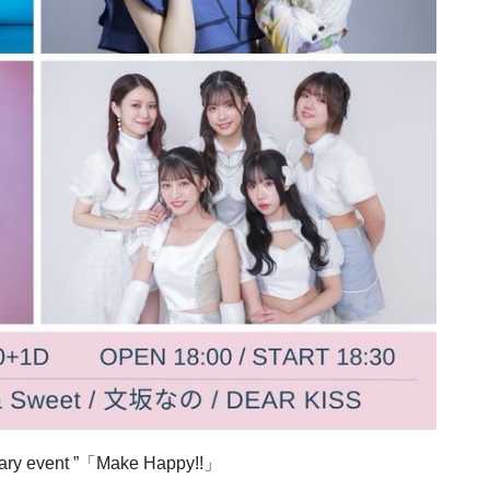
y event ”「Make Happy!!」