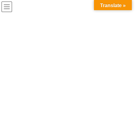
コ
ナ
Translate »
ン
ビ
テ
ゲ
ン
ー
ツ
シ
へ
ョ
ス
ン
キ
に
ッ
移
プ
動
HOME
お知らせ
6/25(火) 桜庭・花山 「talkport」開催！
2024年7月5日
お知らせ
6/25(火) 桜庭・花山 「talkport」開
催！