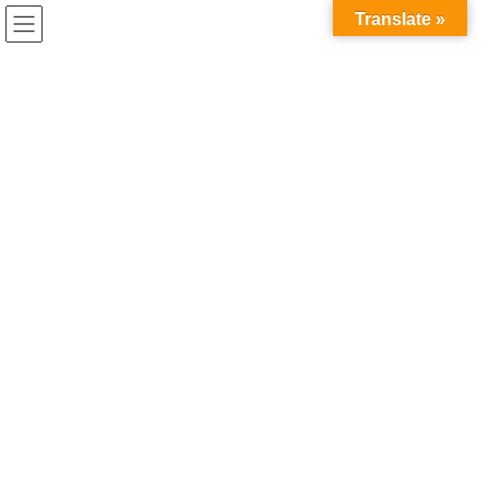
コ
ナ
Translate »
ン
ビ
テ
ゲ
ン
ー
ツ
シ
へ
ョ
ス
ン
キ
に
ッ
移
プ
動
HOME
ライブ
5/26(日)「FIFTY-FIFTY GAME」vol.5@渋谷eggman開催決定！
2024年7月5日
ライブ
5/26(日)「FIFTY-FIFTY GAME」
vol.5@渋谷eggman開催決定！