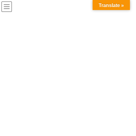
コ
ナ
Translate »
ン
ビ
テ
ゲ
ン
ー
ツ
シ
へ
ョ
ス
ン
キ
に
ッ
移
プ
動
HOME
お知らせ
桜庭・花山 「talkport」開催！
2024年8月12日
お知らせ
桜庭・花山 「talkport」開催！
いつもDEAR KISSを応援していただきありがとうございます。
talkport開催のお知らせです。